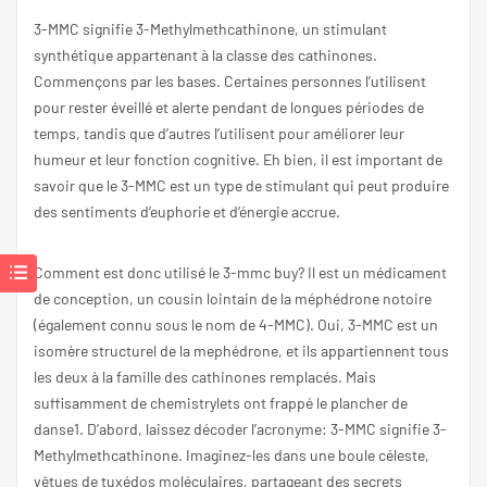
3-MMC signifie 3-Methylmethcathinone, un stimulant
synthétique appartenant à la classe des cathinones.
Commençons par les bases. Certaines personnes l’utilisent
pour rester éveillé et alerte pendant de longues périodes de
temps, tandis que d’autres l’utilisent pour améliorer leur
humeur et leur fonction cognitive. Eh bien, il est important de
savoir que le 3-MMC est un type de stimulant qui peut produire
des sentiments d’euphorie et d’énergie accrue.
Comment est donc utilisé le
3-mmc buy
? Il est un médicament
de conception, un cousin lointain de la méphédrone notoire
(également connu sous le nom de 4-MMC). Oui, 3-MMC est un
isomère structurel de la mephédrone, et ils appartiennent tous
les deux à la famille des cathinones remplacés. Mais
suffisamment de chemistrylets ont frappé le plancher de
danse1. D’abord, laissez décoder l’acronyme: 3-MMC signifie 3-
Methylmethcathinone. Imaginez-les dans une boule céleste,
vêtues de tuxédos moléculaires, partageant des secrets