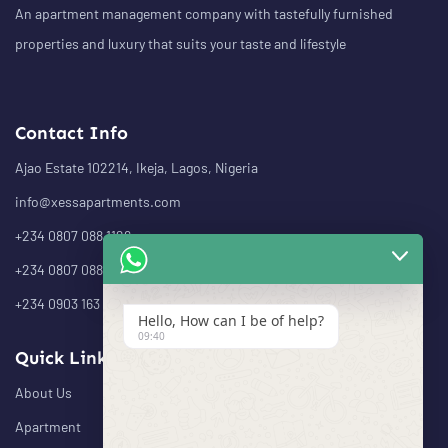
An apartment management company with tastefully furnished
properties and luxury that suits your taste and lifestyle
Contact Info
Ajao Estate 102214, Ikeja, Lagos, Nigeria
info@xessapartments.com
+234 0807 088 1126
+234 0807 088 1232
+234 0903 163 4943
Hello, How can I be of help?
09:40
Quick Links
About Us
Apartment